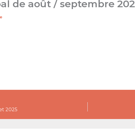
pal de août / septembre 20
re
let 2025