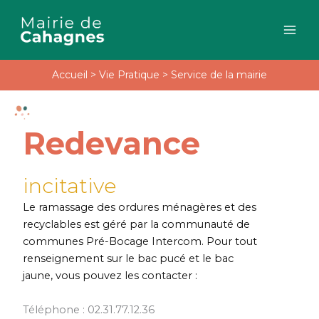
Aller
au
contenu
Accueil
>
Vie Pratique
>
Service de la mairie
Redevance
incitative
Le ramassage des ordures ménagères et des
recyclables est géré par la communauté de
communes Pré-Bocage Intercom. Pour tout
renseignement sur le bac pucé et le bac
jaune, vous pouvez les contacter :
Téléphone : 02.31.77.12.36