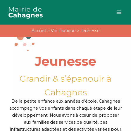
Aller
au
contenu
Accueil
>
Vie Pratique
>
Jeunesse
Jeunesse
Grandir & s’épanouir à
Cahagnes
De la petite enfance aux années d’école, Cahagnes
accompagne vos enfants dans chaque étape de leur
développement. Nous avons à cœur de proposer
aux familles des services de qualité, des
infrastructures adaptées et des activités variées pour