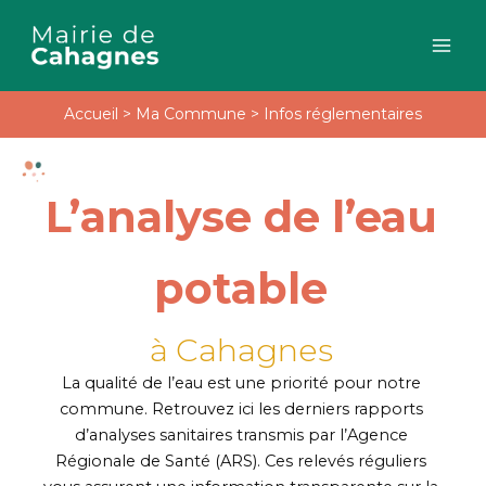
Aller
au
contenu
Accueil
>
Ma Commune
>
Infos réglementaires
L’analyse de l’eau
potable
à Cahagnes
La qualité de l’eau est une priorité pour notre
commune. Retrouvez ici les derniers rapports
d’analyses sanitaires transmis par l’Agence
Régionale de Santé (ARS). Ces relevés réguliers