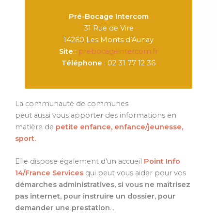
Pré-Bocage Intercom
31 Rue de Vire
14260 Les Monts d’Aunay
Site
:
prebocageintercom.fr
Téléphone
: 02 31 77 12 36
La communauté de communes
peut aussi vous apporter des informations en
matière de
petite enfance, enfance/jeunesse,
sport.
Elle dispose également d’un accueil
Point Info
14/France Services
qui peut vous aider pour vos
démarches administratives, si vous ne maîtrisez
pas internet, pour instruire un dossier, pour
demander une prestation
…