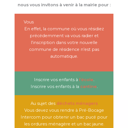
nous vous invitons à venir à la mairie pour :
Vous
inscrire sur les listes électorales
En effet, la commune où vous résidiez
précédemment va vous radier et
l’inscription dans votre nouvelle
commune de résidence n’est pas
automatique.
Inscrire vos enfants à
l’école
.
Inscrire vos enfants à la
cantine
.
Au sujet des
déchets ménagers
Vous devez vous rendre à Pré-Bocage
Intercom pour obtenir un bac pucé pour
les ordures ménagère et un bac jaune.