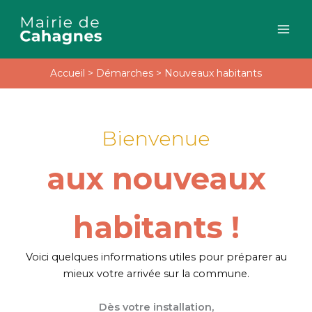
Aller
au
contenu
Accueil
>
Démarches
>
Nouveaux habitants
Bienvenue
aux nouveaux
habitants !
Voici quelques informations utiles pour préparer au
mieux votre arrivée sur la commune.
Dès votre installation,