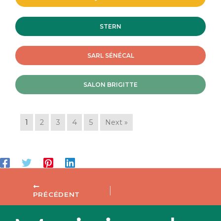
STERN
SARL SÉNÉCAL
SALON BRIGITTE
1
2
3
4
5
Next »
PRÉCÉDENT