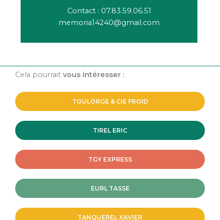
Contact : 07.83.59.06.51
memoria14240@gmail.com
Cela pourrait
vous intéresser :
TOULORGE & CIE FROID
TIREL ERIC
TGY EXPRESS
EURL TASSE
TANQUEREL XAVIER