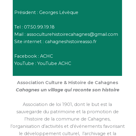
Président : Georges Lévèque
Tel : 07.50.99.19.18
Mail :
assoculturehistoirecahagnes@gmail.com
Site internet :
cahagneshistoireasso.fr
Facebook :
ACHC
YouTube :
YouTube ACHC
Association Culture & Histoire de Cahagnes
Cahagnes un village qui raconte son histoire
Association de loi 1901, dont le but est la
sauvegarde du patrimoine et la promotion de
l’histoire de la commune de Cahagnes,
l’organisation d’activités et d’événements favorisant
le développement culturel, l’archivage et la