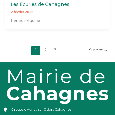
Les Écuries de Cahagnes
2 février 2026
Pension équine
1
2
3
Suivant
→
6 route d'Aunay sur Odon, Cahagnes