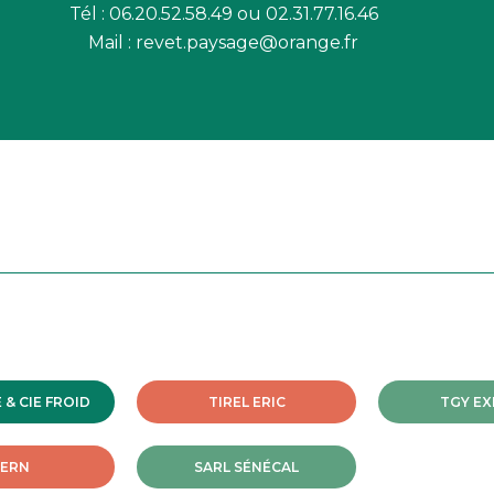
Tél : 06.20.52.58.49 ou 02.31.77.16.46
Mail : revet.paysage@orange.fr
& CIE FROID
TIREL ERIC
TGY EX
TERN
SARL SÉNÉCAL