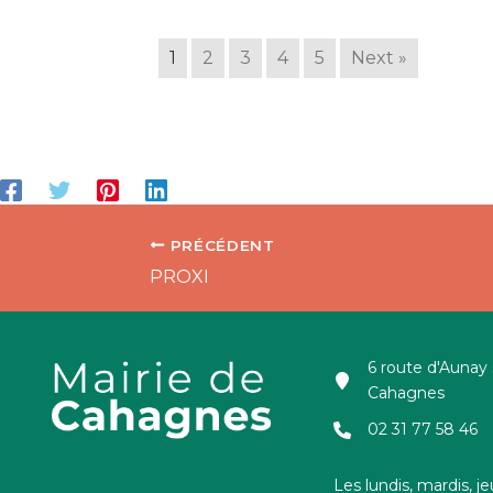
1
2
3
4
5
Next »
PRÉCÉDENT
PROXI
6 route d'Aunay
Cahagnes
02 31 77 58 46
Les lundis, mardis, je