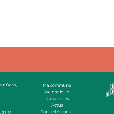
 sur Odon,
Ma commune
Vie pratique
Démarches
Actus
Contactez-nous
udis et